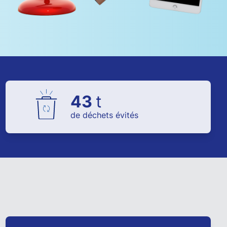
43
t
de déchets évités