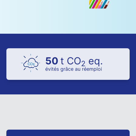
50
t CO
eq.
2
évités grâce au réemploi