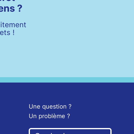
ens ?
uitement
ets !
Une question ?
Un problème ?