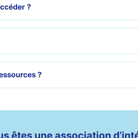
accéder ?
ressources ?
s êtes une association d’int