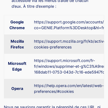
accessible via les menus d’aide de chacun
d’eux. À titre d’exemple :
Google
https://support.google.com/accounts/a
Chrome
co=GENIE.Platform%3DDesktop&hl=fr
Mozilla
https://support.mozilla.org/fr/kb/activer
Firefox
cookies-preferences
https://support.microsoft.com/fr-
Microsoft
fr/windows/supprimer-et-g%C3%A9rer-l
Edge
168dab11-0753-043d-7c16-ede5947fc6
https://help.opera.com/en/latest/web-
Opera
preferences/#cookies
Nous ne saurions garantir la pérennité de ces URL, ni