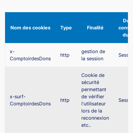
Dur
Nom des cookies
Type
Finalité
conse
du c
x-
gestion de
http
Sessi
ComptoirdesDons
la session
Cookie de
sécurité
permettant
x-surf-
de vérifier
http
Sessi
ComptoirdesDons
l'utilisateur
lors de la
reconnexion
etc..